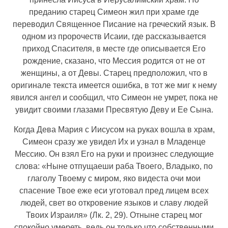
преданию старец Симеон жил при храме где
переводил Священное Писание на греческий язык. В
одном из пророчеств Исаии, где рассказывается
приход Спасителя, в месте где описывается Его
рождение, сказано, что Мессия родится от не от
женщины, а от Девы. Старец предположил, что в
оригинале текста имеется ошибка, в тот же миг к нему
явился ангел и сообщил, что Симеон не умрет, пока не
увидит своими глазами Пресвятую Деву и Ее Сына.
Когда Дева Мария с Иисусом на руках вошла в храм,
Симеон сразу же увидел Их и узнал в Младенце
Мессию. Он взял Его на руки и произнес следующие
слова: «Ныне отпущаеши раба Твоего, Владыко, по
глаголу Твоему с миром, яко видеста очи мои
спасение Твое еже еси уготовал пред лицем всех
людей, свет во откровение языков и славу людей
Твоих Израиля» (Лк. 2, 29). Отныне старец мог
спокойно умереть, ведь он только что собственными