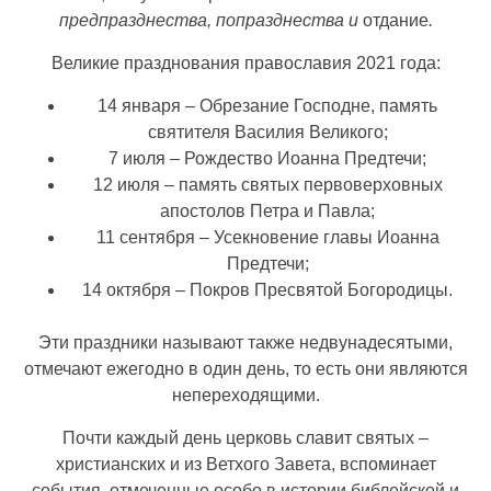
предпразднества,
попразднества и
отдание
.
Великие празднования православия 2021 года:
14 января – Обрезание Господне, память
святителя Василия Великого;
7 июля – Рождество Иоанна Предтечи;
12 июля – память святых первоверховных
апостолов Петра и Павла;
11 сентября – Усекновение главы Иоанна
Предтечи;
14 октября – Покров Пресвятой Богородицы.
Эти праздники называют также недвунадесятыми,
отмечают ежегодно в один день, то есть они являются
непереходящими.
Почти каждый день церковь славит святых –
христианских и из Ветхого Завета, вспоминает
события, отмеченные особо в истории библейской и