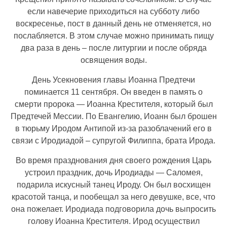
если навечерие приходиться на субботу либо
воскресенье, пост в данный день не отменяется, но
послабляется. В этом случае можно принимать пищу
два раза в день – после литургии и после обряда
освящения воды.
День Усекновения главы Иоанна Предтечи
поминается 11 сентября. Он введен в память о
смерти пророка — Иоанна Крестителя, который был
Предтечей Мессии. По Евангелию, Иоанн был брошен
в тюрьму Иродом Антипой из-за разоблачений его в
связи с Иродиадой – супругой Филиппа, брата Ирода.
Во время празднования дня своего рождения Царь
устроил праздник, дочь Иродиады — Саломея,
подарила искусный танец Ироду. Он был восхищен
красотой танца, и пообещал за него девушке, все, что
она пожелает. Иродиада подговорила дочь выпросить
голову Иоанна Крестителя. Ирод осуществил