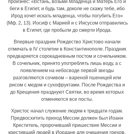
произнес: «Встань, возьми Младенца и Матерь Его и
беги в Египет, и будь там, доколе не скажу тебе, ибо
Ирод хочет искать младенца, чтобы погубить Его»
(Мф. 2, 13). Иосиф с Марией и с Иисусом отправились
в Египет, где пробыли до смерти Ирода.
Впервые праздник Рождество Христово начали
отмечать в IV столетии в Константинополе. Праздник
предваряется сорокадневным постом и сочельником.
В сочельник, принято употреблять лишь воду, а с
появлением на небосводе первой звезды
разговляются сочивом – вареной пшеницей или
рисом с медом и сухофруктами. После Рождества и
до Крещения празднуют Святки, во время которых
отменяются все посты.
Христос начал служение людям к тридцати годам.
Предвосхитить приход Мессии должен был Иоанн
Креститель, пророчивший пришествие Мессии и
крестивший людей в Иордане для очищения грехов.