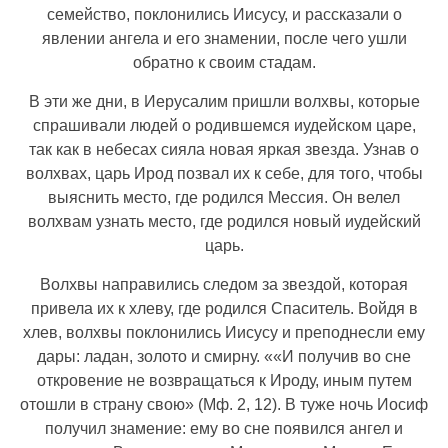
семейство, поклонились Иисусу, и рассказали о
явлении ангела и его знамении, после чего ушли
обратно к своим стадам.
В эти же дни, в Иерусалим пришли волхвы, которые
спрашивали людей о родившемся иудейском царе,
так как в небесах сияла новая яркая звезда. Узнав о
волхвах, царь Ирод позвал их к себе, для того, чтобы
выяснить место, где родился Мессия. Он велел
волхвам узнать место, где родился новый иудейский
царь.
Волхвы направились следом за звездой, которая
привела их к хлеву, где родился Спаситель. Войдя в
хлев, волхвы поклонились Иисусу и преподнесли ему
дары: ладан, золото и смирну. ««И получив во сне
откровение не возвращаться к Ироду, иным путем
отошли в страну свою» (Мф. 2, 12). В туже ночь Иосиф
получил знамение: ему во сне появился ангел и