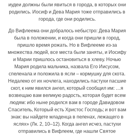
иудеи должны были явиться в города, в которых они
родились. Иосиф и Дева Мария тоже отправились в
города, где они родились.
До Вифлеема они добралось небыстро: Дева Мария
была в положении, и когда они пришли в город,
пришло время рожать. Но в Вифлееме из-за
множества людей, все места были заняты, и Иосифу
и Марии пришлось остановиться в хлеву. Ночью
Мария родила мальчика, назвала Его Иисусом,
спеленала и положила в ясли – кормушку для скота.
Недалеко от их ночлега, находились пастухи пасшие
скот, к ним явился ангел, который сообщил им: …я
возвещаю вам великую радость, которая будет всем
людям: ибо ныне родился вам в городе Давидовом
Спаситель, Который есть Христос Господь; и вот вам
знак: вы найдете младенца в пеленах, лежащего в
яслях» (Лк. 2, 10–12). Когда ангел исчез, пастухи
отправились в Вифлеем, где нашли Святое