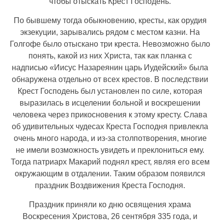
чтобы отыскать Крест Господень.
По бывшему тогда обыкновению, кресты, как орудия
экзекуции, зарывались рядом с местом казни. На
Голгофе было отыскано три креста. Невозможно было
понять, какой из них Христа, так как планка с
надписью «Иисус Назареянин царь Иудейский» была
обнаружена отдельно от всех крестов. В последствии
Крест Господень был установлен по силе, которая
выразилась в исцелении больной и воскрешении
человека через прикосновения к этому кресту. Слава
об удивительных чудесах Креста Господня привлекла
очень много народа, и из-за столпотворения, многие
не имели возможность увидеть и преклониться ему.
Тогда патриарх Макарий поднял крест, являя его всем
окружающим в отдалении. Таким образом появился
праздник Воздвижения Креста Господня.
Праздник приняли ко дню освящения храма
Воскресения Христова, 26 сентября 335 года, и