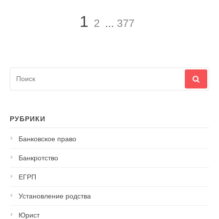
Страница
Страница
Страница
1
2
...
377
Найти:
РУБРИКИ
Банковское право
Банкротство
ЕГРП
Установление родства
Юрист