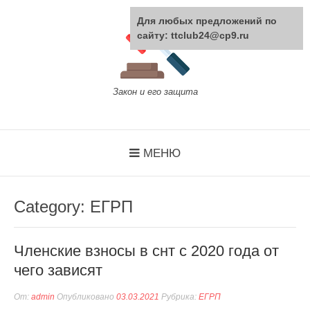
Перейти
к
Для любых предложений по
содержанию
сайту: ttclub24@cp9.ru
Закон и его защита
МЕНЮ
Category:
ЕГРП
Членские взносы в снт с 2020 года от
чего зависят
От:
admin
Опубликовано
03.03.2021
Рубрика:
ЕГРП