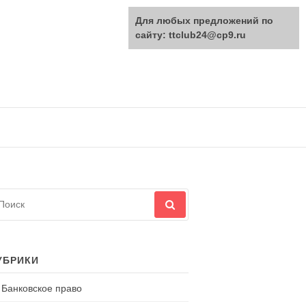
Для любых предложений по
сайту: ttclub24@cp9.ru
йти:
УБРИКИ
Банковское право