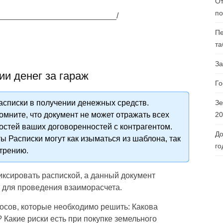
От
по
__________________________/
Пе
та
За
ии денег за гараж
Го
Зе
списки в получении денежных средств.
20
омните, что документ не может отражать всех
остей ваших договоренностей с контрагентом.
До
ы Расписки могут как изыматься из шаблона, так
го
трению.
ксировать распиской, а данный документ
 для проведения взаиморасчета.
росов, которые необходимо решить: Какова
 Какие риски есть при покупке земельного