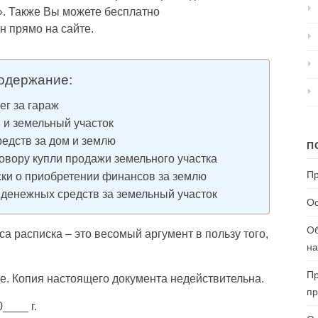
». Также Вы можете бесплатно
н прямо на сайте.
одержание:
ег за гараж
м и земельный участок
едств за дом и землю
П
говору купли продажи земельного участка
Пр
ски о приобретении финансов за землю
 денежных средств за земельный участок
Ос
Об
а расписка – это весомый аргумент в пользу того,
на
Пр
е. Копия настоящего документа недействительна.
пр
____ г.