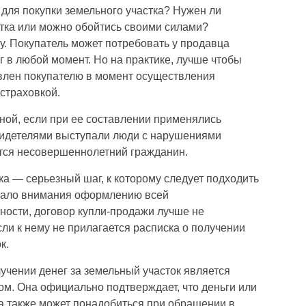
для покупки земельного участка? Нужен ли
стка или можно обойтись своими силами?
у. Покупатель может потребовать у продавца
 в любой момент. Но на практике, лучше чтобы
явлен покупателю в момент осуществления
страховкой.
ной, если при ее составлении применялись
свидетелями выступали люди с нарушениями
ется несовершеннолетний гражданин.
ка — серьезный шаг, к которому следует подходить
емало внимания оформлению всей
ности, договор купли-продажи лучше не
ли к нему не прилагается расписка о получении
к.
лучении денег за земельный участок является
ом. Она официально подтверждает, что деньги или
а также может понадобиться при обращении в